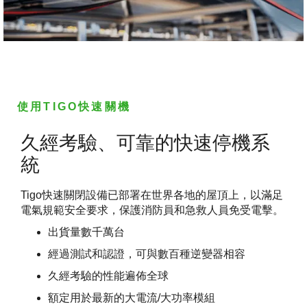
使用TIGO快速關機
久經考驗、可靠的快速停機系
統
Tigo快速關閉設備已部署在世界各地的屋頂上，以滿足
電氣規範安全要求，保護消防員和急救人員免受電擊。
出貨量數千萬台
經過測試和認證，可與數百種逆變器相容
久經考驗的性能遍佈全球
額定用於最新的大電流/大功率模組