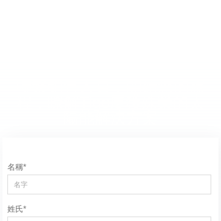
聯繫銷售人員，開始您的旅
程，瞭解Tigo屢獲殊榮的太
陽能解決方案
名稱*
姓氏*