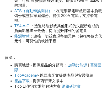
裝，可與 EI 變頻器有效連接。提供 5kWh 至 30kWh
的增量。
ATS（自動轉換開關）：
在電網斷電時啟用基本負載
備份或整個家庭備份。提供 200A 電流，支持發電
機。
TS4-A-O
：透過將陰影或其他形式的失配所造成的
負面影響降至最低，從而提升陣列的發電量
能源智慧
：連接一切並實現每個元件（包括每個光伏
元件）可見性的軟體平臺
資源：
購買地點 - 提供產品的分銷商：
加勒比能源
|
葛籣國
際
TigoAcademy
- 以西班牙文提供產品與安裝訓練
產品下載
- 提供西班牙文版本
Tigo EI住宅太陽能解決方案
網路研討會